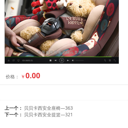
0.00
￥
价格：
上一个：
贝贝卡西安全座椅—363
下一个：
贝贝卡西安全提篮—321